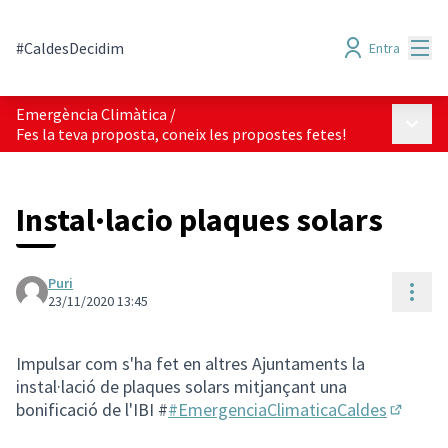
Menú
#CaldesDecidim
Entra
Emergència Climàtica
/
Menú p
Fes la teva proposta, coneix les propostes fetes!
Instal·lacio plaques solars
Puri
Cont
23/11/2020 13:45
Impulsar com s'ha fet en altres Ajuntaments la
instal·lació de plaques solars mitjançant una
bonificació de l'IBI #
#EmergenciaClimaticaCaldes
(Obrir 