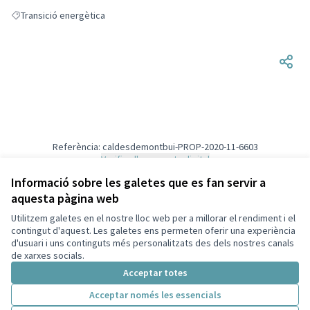
Transició energètica
Resultats en filtrar per: Transició energètica
Referència: caldesdemontbui-PROP-2020-11-6603
Verifica l'empremta digital
Informació sobre les galetes que es fan servir a
aquesta pàgina web
Termes i condicions d'ús
Configuració de les galetes
Utilitzem galetes en el nostre lloc web per a millorar el rendiment i el
#CaldesDecidim a X
#CaldesDecidim a Facebook
#CaldesDecidim a Instagram
#CaldesDecidim a YouTube
contingut d'aquest. Les galetes ens permeten oferir una experiència
d'usuari i uns continguts més personalitzats des dels nostres canals
(Enllaç extern)
(Enllaç extern)
(Enllaç extern)
(Enllaç extern)
Català
de xarxes socials.
Triar la llengua
Elegir el idioma
Choose language
Acceptar totes
Acceptar només les essencials
Amb llicènc
(Enllaç exte