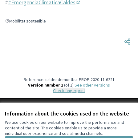
#
#EmergenciaClimaticaCaldes
(Opens in new tab)
Mobilitat sostenible
Filter results for: Mobilitat sostenible
Reference: caldesdemontbui-PROP-2020-11-6221
Version number 1
(of 1)
see other versions
Check fingerprint
Terms of Service
Information about the cookies used on the website
Cookie settings
#CaldesDecidim at X
#CaldesDecidim at Facebook
#CaldesDecidim at Instagram
#CaldesDecidim at YouTube
We use cookies on our website to improve the performance and
content of the site. The cookies enable us to provide a more
(External link)
(External link)
(External link)
(External link)
English
individual user experience and social media channels.
Triar la llengua
Elegir el idioma
Choose language