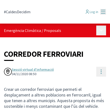
Mai
#CaldesDecidim
Log in
Main 
Emergència Climàtica
/
Proposals
CORREDOR FERROVIARI
Sessió virtual d'informació
Reso
04/11/2020 08:50
Crear un corredor ferroviari que permeti el
desplaçament a altres poblacions en ferrocarril, igual
que tenen a altres municipis. Aquesta proposta és més
sostenible i menys contaminant que l’ús del vehicle.