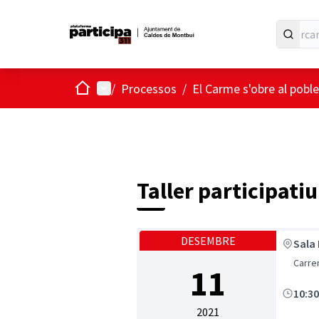
Inici
Menú principal
/
Processos
/
El Carme s'obre al poble
Taller participati
DESEMBRE
Sala 
Carrer
11
10:3
2021