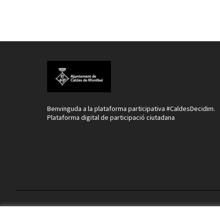
Benvinguda a la plataforma participativa #CaldesDecidim.
Plataforma digital de participació ciutadana
Termes i condicions d'ús
Configuració de les galetes