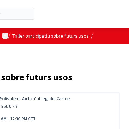
Menú d'usuari
/
Taller participatiu sobre futurs usos
/
u sobre futurs usos
Polivalent. Antic Col·legi del Carme
 Bellit, 7-9
0 AM
-
12:30 PM CET