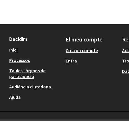
Decidim
El meu compte
Re
Inici
Crea un compte
Act
Processos
Entra
Tr
Taules i òrgans de
Dad
participació
Audiència ciutadana
Ajuda