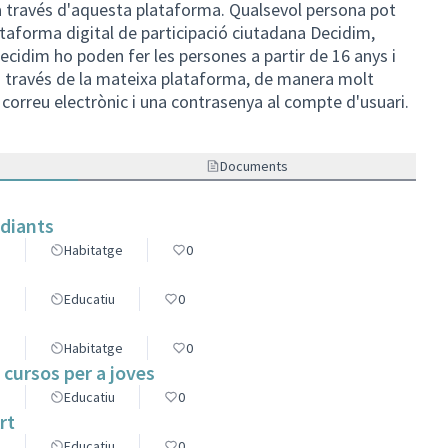
a través d'aquesta plataforma. Qualsevol persona pot
lataforma digital de participació ciutadana Decidim,
ecidim ho poden fer les persones a partir de 16 anys i
eu a través de la mateixa plataforma, de manera molt
 correu electrònic i una contrasenya al compte d'usuari.
Documents
udiants
s
Habitatge
0
s
Educatiu
0
s
Habitatge
0
 cursos per a joves
s
Educatiu
0
rt
s
Educatiu
0