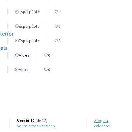
s
Espai públic
0
s
Espai públic
0
terior
s
Espai públic
0
als
s
Altres
0
s
Altres
0
Versió 12
(de 12)
Afegir al
veure altres versions
calendari