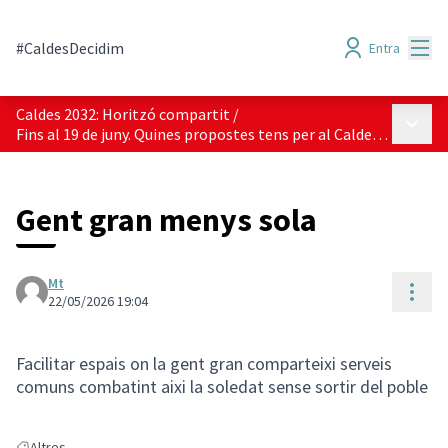
Menú
#CaldesDecidim
Entra
Caldes 2032: Horitzó compartit
/
Menú p
Fins al 19 de juny. Quines propostes tens per al Caldes del 2032?
Gent gran menys sola
Mt
Cont
22/05/2026 19:04
Facilitar espais on la gent gran comparteixi serveis
comuns combatint aixi la soledat sense sortir del poble
Altres