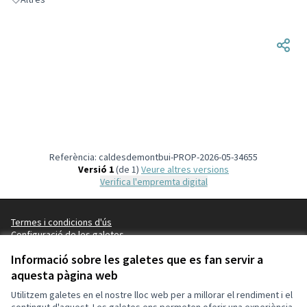
Resultats en filtrar per: Altres
Referència: caldesdemontbui-PROP-2026-05-34655
Versió 1
(de 1)
veure altres versions
Verifica l'empremta digital
Termes i condicions d'ús
Configuració de les galetes
#CaldesDecidim a X
#CaldesDecidim a Facebook
#CaldesDecidim a Instagram
#CaldesDecidim a YouTube
Informació sobre les galetes que es fan servir a
(Enllaç extern)
(Enllaç extern)
(Enllaç extern)
(Enllaç extern)
aquesta pàgina web
Català
Triar la llengua
Elegir el idioma
Choose language
Utilitzem galetes en el nostre lloc web per a millorar el rendiment i el