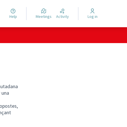
Help
Meetings
Activity
Log in
ciutadana
r una
ropostes,
ançant