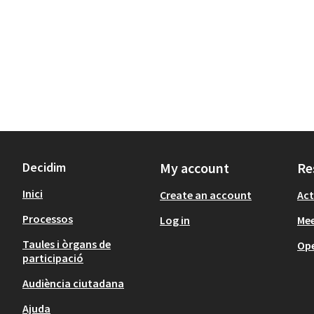
Decidim
My account
Re
Inici
Create an account
Act
Processos
Log in
Mee
Taules i òrgans de
Op
participació
Audiència ciutadana
Ajuda