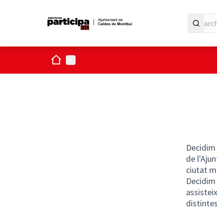
Home
Main menu
Decidim 
de l'Aju
ciutat m
Decidim 
assistei
distinte