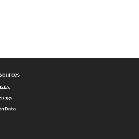
sources
ivity
tings
en Data