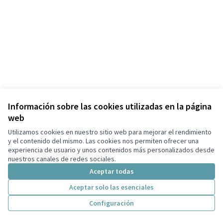
Información sobre las cookies utilizadas en la página
web
Términos y condiciones de uso
Configuración de cookies
Utilizamos cookies en nuestro sitio web para mejorar el rendimiento
#CaldesDecidim en X
#CaldesDecidim en Facebook
#CaldesDecidim en Instagram
#CaldesDecidim en YouTube
y el contenido del mismo. Las cookies nos permiten ofrecer una
experiencia de usuario y unos contenidos más personalizados desde
(Enlace externo)
(Enlace externo)
(Enlace externo)
(Enlace externo)
Castellano
nuestros canales de redes sociales.
Triar la llengua
Elegir el idioma
Choose language
Aceptar todas
Aceptar solo las esenciales
Con licenci
(Enlace exte
Configuración
(Enlace externo)
Web creada con
software libre
.
(Enlace externo)