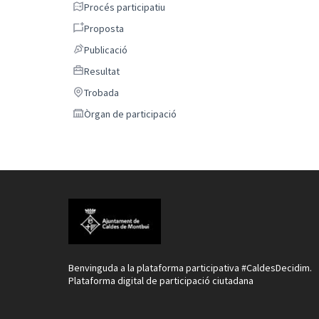
Procés participatiu
Procés participatiu
Proposta
Proposta
Publicació
Publicació
Resultat
Resultat
Trobada
Trobada
Òrgan de participació
Òrgan de participació
Benvinguda a la plataforma participativa #CaldesDecidim.
Plataforma digital de participació ciutadana