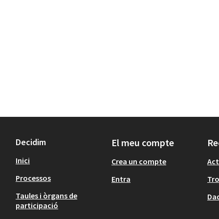
Decidim
El meu compte
Re
Inici
Crea un compte
Act
Processos
Entra
Tr
Taules i òrgans de
Dad
participació