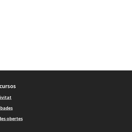
cursos
ivitat
obades
es obertes