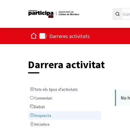
Inici
Menú principal
/
Darreres activitats
Darrera activitat
Tots els tipus d'activitats
Tots els tipus d'activitats
No h
Comentari
Comentari
Debat
Debat
Enquesta
Enquesta
Iniciativa
Iniciativa