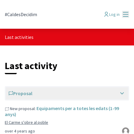
Mai
#CaldesDecidim
Log in
Last activities
Last activity
Proposal
Equipaments per a totes les edats (1-99
New proposal:
anys)
El Carme s'obre al poble
over 4 years ago