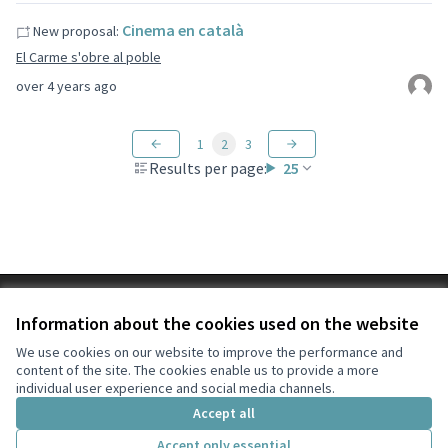
Cinema en català
New proposal:
El Carme s'obre al poble
over 4 years ago
1
2
3
Results per page:
25
Terms of Service
Information about the cookies used on the website
Cookie settings
#CaldesDecidim at X
#CaldesDecidim at Facebook
#CaldesDecidim at Instagram
#CaldesDecidim at YouTube
We use cookies on our website to improve the performance and
content of the site. The cookies enable us to provide a more
(External link)
(External link)
(External link)
(External link)
English
individual user experience and social media channels.
Triar la llengua
Elegir el idioma
Choose language
Accept all
Accept only essential